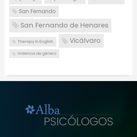
San Fernando
San Fernando de Henares
Vicálvaro
Therapy in English
Violencia de género