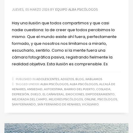
JUEVES, 05 MARZO 2026
BY
EQUIPO ALBA PSICÓLOGOS
Hay una ilusión que todos compartimos y que casi
nadie cuestiona: la de creer que todos percibimos lo
mismo. Que el mundo existe ahí fuera, perfectamente
formado, y que nosotros nos limitamos a mirarlo,
escucharlo, sentirlo. Como si la mente fuera una
cámara fotográfica pasiva, registrando fielmente la
realidad objetiva. Esta ilusión es comprensible. Es
PUBLISHED IN
ADOLESCENTES
,
ADULTOS
,
BLOG
,
HABLAMOS
TAGGED UNDER:
ALBA PISCÓLOGOS
,
ALBA PSICÓLOGOS
,
ALCALÁ DE
HENARES
,
ANSIEDAD
,
AUTOESTIMA
,
BARRIO DEL PUERTO
,
COSLADA
,
DEPRESIÓN
,
DUELO
,
EL CAÑAVERAL
,
EMOCIONES
,
EMPODERAMIENTO
,
MEJORADA DEL CAMPO
,
MEJORES PSICÓLOGOS
,
ONLINE
,
PSICÓLOGOS
,
SAN FERNANDO
,
SAN FERNANDO DE HENARES
,
VICÁLVARO