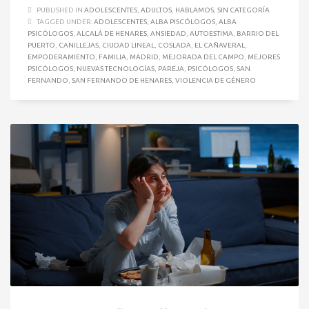
PUBLISHED IN
ADOLESCENTES
,
ADULTOS
,
HABLAMOS
,
SIN CATEGORÍA
TAGGED UNDER:
ADOLESCENTES
,
ALBA PISCÓLOGOS
,
ALBA
PSICÓLOGOS
,
ALCALÁ DE HENARES
,
ANSIEDAD
,
AUTOESTIMA
,
BARRIO DEL
PUERTO
,
CANILLEJAS
,
CIUDAD LINEAL
,
COSLADA
,
EL CAÑAVERAL
,
EMPODERAMIENTO
,
FAMILIA
,
MADRID
,
MEJORADA DEL CAMPO
,
MEJORES
PSICÓLOGOS
,
NUEVAS TECNOLOGÍAS
,
PAREJA
,
PSICÓLOGOS
,
SAN
FERNANDO
,
SAN FERNANDO DE HENARES
,
VIOLENCIA DE GÉNERO