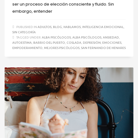
ser un proceso de elección consciente y fluido. Sin
embargo, entender
PUBLISHED IN
ADULTOS
,
BLOG
,
HABLAMOS
,
INTELIGENCIA EMOCIONAL
,
SIN CATEGORÍA
TAGGED UNDER:
ALBA PISCÓLOGOS
,
ALBA PSICÓLOGOS
,
ANSIEDAD
,
AUTOESTIMA
,
BARRIO DEL PUERTO
,
COSLADA
,
DEPRESIÓN
,
EMOCIONES
,
EMPODERAMIENTO
,
MEJORES PSICÓLOGOS
,
SAN FERNANDO DE HENARES