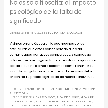
No es solo filosofía: el impacto
psicológico de la falta de
significado
VIERNES, 21 FEBRERO 2025
BY
EQUIPO ALBA PSICÓLOGOS
Vivimos en una época en la que muchas de las
estructuras que antes daban sentido a la vida—
comunidades, narrativas compartidas, sistemas de
valores—se han fragmentado o debilitado, dejando un
espacio que no siempre sabemos cómo llenar. En su
lugar, ha surgido la idea de que cada persona debe
encontrar su propio significado de manera individual,
PUBLISHED IN
ADULTOS
,
BLOG
,
HABLAMOS
,
INTELIGENCIA EMOCIONAL
,
SIN CATEGORÍA
TAGGED UNDER:
ALBA PISCÓLOGOS
,
ALBA PSICÓLOGOS
,
ALCALÁ DE
HENARES
,
ANSIEDAD
,
AUTOESTIMA
,
BARRIO DEL PUERTO
,
CANILLEJAS
,
CIUDAD LINEAL
,
COSLADA
,
DEPRESIÓN
,
EL CAÑAVERAL
,
EMOCIONES
,