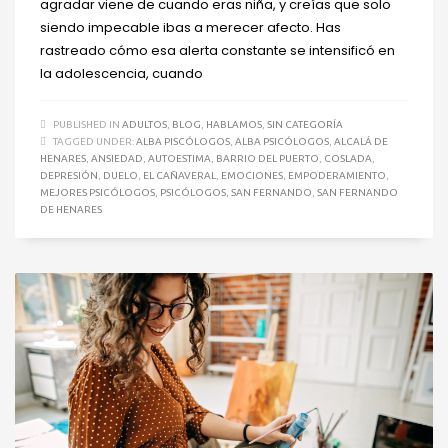
agradar viene de cuando eras niña, y creías que solo
siendo impecable ibas a merecer afecto. Has
rastreado cómo esa alerta constante se intensificó en
la adolescencia, cuando
PUBLISHED IN
ADULTOS
,
BLOG
,
HABLAMOS
,
SIN CATEGORÍA
TAGGED UNDER:
ALBA PISCÓLOGOS
,
ALBA PSICÓLOGOS
,
ALCALÁ DE
HENARES
,
ANSIEDAD
,
AUTOESTIMA
,
BARRIO DEL PUERTO
,
COSLADA
,
DEPRESIÓN
,
DUELO
,
EL CAÑAVERAL
,
EMOCIONES
,
EMPODERAMIENTO
,
MEJORES PSICÓLOGOS
,
PSICÓLOGOS
,
SAN FERNANDO
,
SAN FERNANDO
DE HENARES