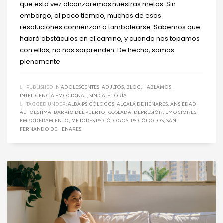
que esta vez alcanzaremos nuestras metas. Sin
embargo, al poco tiempo, muchas de esas
resoluciones comienzan a tambalearse. Sabemos que
habrá obstáculos en el camino, y cuando nos topamos
con ellos, no nos sorprenden. De hecho, somos
plenamente
PUBLISHED IN
ADOLESCENTES
,
ADULTOS
,
BLOG
,
HABLAMOS
,
INTELIGENCIA EMOCIONAL
,
SIN CATEGORÍA
TAGGED UNDER:
ALBA PSICÓLOGOS
,
ALCALÁ DE HENARES
,
ANSIEDAD
,
AUTOESTIMA
,
BARRIO DEL PUERTO
,
COSLADA
,
DEPRESIÓN
,
EMOCIONES
,
EMPODERAMIENTO
,
MEJORES PSICÓLOGOS
,
PSICÓLOGOS
,
SAN
FERNANDO DE HENARES