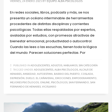
VIERNES, 24 ENERO 2025
BY
EQUIPO ALBA PSICÓLOGOS
En redes sociales, libros, podcasts y más, se nos
presenta un océano interminable de herramientas
procedentes de distintas disciplinas y corrientes
psicológicas. Todas ellas respaldadas por expertos,
avaladas por estudios, con promesas atractivas de
bienestar emocional, productividad o autocontrol.
Cuando las lees o las escuchas, tienen toda la lógica
del mundo. Parecen soluciones perfectas. Por
PUBLISHED IN
ADOLESCENTES
,
ADULTOS
,
HABLAMOS
,
SIN CATEGORÍA
TAGGED UNDER:
ADOLESCENTES
,
ALBA PSICÓLOGOS
,
ALCALÁ DE
HENARES
,
ANSIEDAD
,
AUTOESTIMA
,
BARRIO DEL PUERTO
,
COSLADA
,
DEPRESIÓN
,
DUELO
,
EL CAÑAVERAL
,
EMOCIONES
,
EMPODERAMIENTO
,
MEJORES PSICÓLOGOS
,
ONLINE
,
PSICÓLOGOS
,
SAN FERNANDO
,
SAN
FERNANDO DE HENARES
,
VICÁLVARO