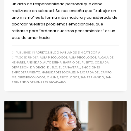
un acto de responsabilidad personal que debe
realizarse en soledad. Se nos enseña que “trabajar en
uno mismo” es la forma más madura y considerada de
abordar nuestros problemas emocionales, que
retirarse para “ordenar nuestros pensamientos” es un
acto de amor hacia
PUBLISHED IN
ADULTOS
,
BLOG
,
HABLAMOS
,
SIN CATEGORÍA
TAGGED UNDER:
ALBA PISCÓLOGOS
,
ALBA PSICÓLOGOS
,
ALCALÁ DE
HENARES
,
ANSIEDAD
,
AUTOESTIMA
,
BARRIO DEL PUERTO
,
COSLADA
,
DEPRESIÓN
,
DIVORCIO
,
DUELO
,
EL CAÑAVERAL
,
EMOCIONES
,
EMPODERAMIENTO
,
HABILIDADES SOCIALES
,
MEJORADA DEL CAMPO
,
MEJORES PSICÓLOGOS
,
ONLINE
,
PSICÓLOGOS
,
SAN FERNANDO
,
SAN
FERNANDO DE HENARES
,
VICÁLVARO