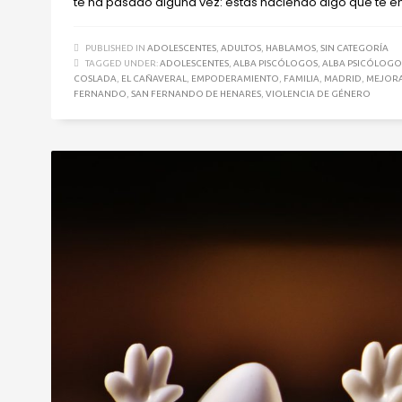
te ha pasado alguna vez: estás haciendo algo que te en
PUBLISHED IN
ADOLESCENTES
,
ADULTOS
,
HABLAMOS
,
SIN CATEGORÍA
TAGGED UNDER:
ADOLESCENTES
,
ALBA PISCÓLOGOS
,
ALBA PSICÓLOGO
COSLADA
,
EL CAÑAVERAL
,
EMPODERAMIENTO
,
FAMILIA
,
MADRID
,
MEJORA
FERNANDO
,
SAN FERNANDO DE HENARES
,
VIOLENCIA DE GÉNERO