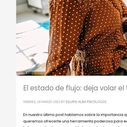
El estado de flujo: deja volar e
VIERNES, 28 MARZO 2025
BY
EQUIPO ALBA PSICÓLOGOS
En nuestro último post hablamos sobre la importancia qu
queremos ofrecerte una herramienta poderosa para empe