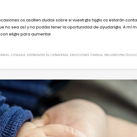
ocasiones os asalten dudas sobre si vuestr@s hij@s os estarán cont
 no sea así y no podáis tener la oportunidad de ayudarl@s. A mí 
 con ell@s para aumentar
LINEAL
,
COSLADA
,
DEPRESIÓN
,
EL CAÑAVERAL
,
EMOCIONES
,
FAMILIA
,
MEJORES PSICÓLOG