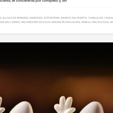
canta, te concentras por completo y, sin
S
,
ALCALÁ DE HENARES
,
ANSIEDAD
,
AUTOESTIMA
,
BARRIO DEL PUERTO
,
CANILLEJAS
,
CIUDA
DA DEL CAMPO
,
MEJORES PSICÓLOGOS
,
NUEVAS TECNOLOGÍAS
,
PAREJA
,
PSICÓLOGOS
,
S