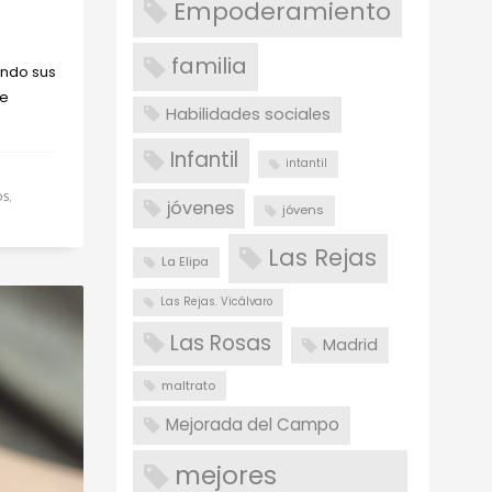
Empoderamiento
familia
ando sus
me
Habilidades sociales
Infantil
intantil
OS
,
jóvenes
jóvens
Las Rejas
La Elipa
Las Rejas. Vicálvaro
Las Rosas
Madrid
maltrato
Mejorada del Campo
mejores