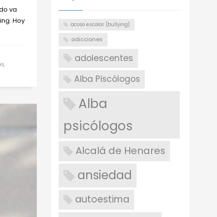
odo va
ing. Hoy
acoso escolar (bullying)
adicciones
adolescentes
OS
,
Alba Piscólogos
Alba
psicólogos
Alcalá de Henares
ansiedad
autoestima