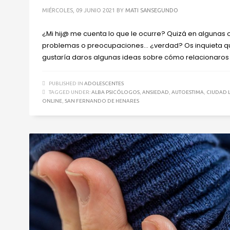
MIÉRCOLES, 09 JUNIO 2021
BY
MATI SANSEGUNDO
¿Mi hij@ me cuenta lo que le ocurre? Quizá en algunas 
problemas o preocupaciones… ¿verdad? Os inquieta que
gustaría daros algunas ideas sobre cómo relacionaros
PUBLISHED IN
ADOLESCENTES
TAGGED UNDER:
ALBA PSICÓLOGOS
,
ANSIEDAD
,
AUTOESTIMA
,
CIUDAD 
ONLINE
,
SAN FERNANDO DE HENARES