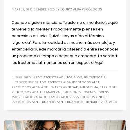
MARTES, 02 DICIEMBRE 2025
BY
EQUIPO ALBA PSICÓLOGOS
Cuando alguien menciona “trastorno alimentario”, ¿qué
te viene a la mente? Probablemente pienses en
anorexia o bulimia. Quizás hayas oído el término
‘vigorexia’. Pero la realidad es mucho más compleja, y
entenderla puede marcar la diferencia entre reconocer
un problema a tiempo o dejar que empeore. La verdad:
los trastornos alimentarios son un espectro Aquí
PUBLISHED IN
ADOLESCENTES
,
ADULTOS
,
BLOG
,
SIN CATEGORÍA
TAGGED UNDER:
ADOLESCENTES
,
ALBA PISCÓLOGOS
,
ALBA
PSICÓLOGOS
,
ALCALÁ DE HENARES
,
ANSIEDAD
,
AUTOESTIMA
,
BARRIO DEL
PUERTO
,
COSLADA
,
EL CAÑAVERAL
,
EMOCIONES
,
JÓVENES
,
JÓVENS
,
MADRID
,
MEJORADA DEL CAMPO
,
MEJORES PSICÓLOGOS
,
ONLINE
,
PSICÓLOGOS
,
SAN FERNANDO
,
SAN FERNANDO DE HENARES
,
VICÁLVARO