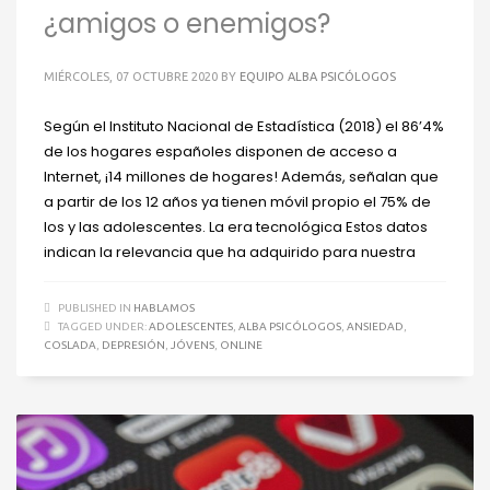
¿amigos o enemigos?
MIÉRCOLES, 07 OCTUBRE 2020
BY
EQUIPO ALBA PSICÓLOGOS
Según el Instituto Nacional de Estadística (2018) el 86’4%
de los hogares españoles disponen de acceso a
Internet, ¡14 millones de hogares! Además, señalan que
a partir de los 12 años ya tienen móvil propio el 75% de
los y las adolescentes. La era tecnológica Estos datos
indican la relevancia que ha adquirido para nuestra
PUBLISHED IN
HABLAMOS
TAGGED UNDER:
ADOLESCENTES
,
ALBA PSICÓLOGOS
,
ANSIEDAD
,
COSLADA
,
DEPRESIÓN
,
JÓVENS
,
ONLINE