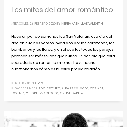
Los mitos del amor romántico
MIÉRCOLES, 26 FEBRERO 2020
BY
NEREA ARENILLAS VALENTÍN
Hace un par de semanas fue San Valentín, ese día del
año en que nos vemos invadidos por los corazones, los
bombones y las flores, y en el que las todas las parejas
parecen ser más felices que nunca. Es posible que esta
sobredosis de romanticismo nos haya hecho
cuestionarnos cómo es nuestra propia relación
PUBLISHED IN
BLOG
TAGGED UNDER:
ADOLESCENTES
,
ALBA PSICÓLOGOS
,
COSLADA
,
JÓVENES
,
MEJORES PSICÓLOGOS
,
ONLINE
,
PAREJA