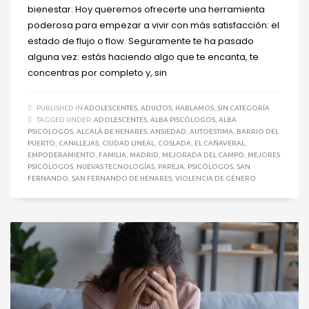
bienestar. Hoy queremos ofrecerte una herramienta
poderosa para empezar a vivir con más satisfacción: el
estado de flujo o flow. Seguramente te ha pasado
alguna vez: estás haciendo algo que te encanta, te
concentras por completo y, sin
PUBLISHED IN
ADOLESCENTES
,
ADULTOS
,
HABLAMOS
,
SIN CATEGORÍA
TAGGED UNDER:
ADOLESCENTES
,
ALBA PISCÓLOGOS
,
ALBA
PSICÓLOGOS
,
ALCALÁ DE HENARES
,
ANSIEDAD
,
AUTOESTIMA
,
BARRIO DEL
PUERTO
,
CANILLEJAS
,
CIUDAD LINEAL
,
COSLADA
,
EL CAÑAVERAL
,
EMPODERAMIENTO
,
FAMILIA
,
MADRID
,
MEJORADA DEL CAMPO
,
MEJORES
PSICÓLOGOS
,
NUEVAS TECNOLOGÍAS
,
PAREJA
,
PSICÓLOGOS
,
SAN
FERNANDO
,
SAN FERNANDO DE HENARES
,
VIOLENCIA DE GÉNERO