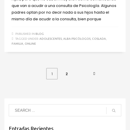
que van a acudir a una consulta de Psicología. Algunos
padres optan por no decir nada a sus hijos hasta el
mismo día de acudir a la consulta, bien porque
PUBLISHED IN
BLOG
TAGGED UNDER:
ADOLESCENTES
,
ALBA PSICÓLOGOS
,
COSLADA
,
FAMILIA
,
ONLINE
2
1
Entradas Recientes