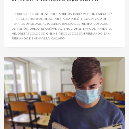
PUBLISHED IN
ADOLESCENTES
,
ADULTOS
,
HABLAMOS
,
SIN CATEGORÍA
TAGGED UNDER:
ADOLESCENTES
,
ALBA PSICÓLOGOS
,
ALCALÁ DE
HENARES
,
ANSIEDAD
,
AUTOESTIMA
,
BARRIO DEL PUERTO
,
COSLADA
,
DEPRESIÓN
,
DUELO
,
EL CAÑAVERAL
,
EMOCIONES
,
EMPODERAMIENTO
,
MEJORES PSICÓLOGOS
,
ONLINE
,
PSICÓLOGOS
,
SAN FERNANDO
,
SAN
FERNANDO DE HENARES
,
VICÁLVARO