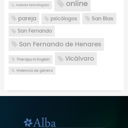
online
nuevas tecnologías
pareja
San Blas
psicólogos
San Fernando
San Fernando de Henares
Vicálvaro
Therapy in English
Violencia de género