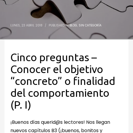
LUNES, 23 ABRIL 2018
/
PUBLISHED IN
BLOG
,
SIN CATEGORÍA
Cinco preguntas –
Conocer el objetivo
“concreto” o finalidad
del comportamiento
(P. I)
¡Buenos días querid@s lectores! Nos llegan
nuevos capítulos B3 (¡buenos, bonitos y