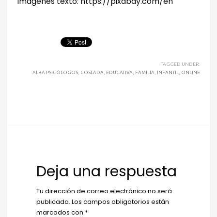
Imágenes texto: https://pixabay.com/en
TAGGED UNDER:
ALBA PSICÓLOGOS
,
COSLADA
,
EDUCATIVA
,
FAMILIA
,
INFANTIL
,
ONLINE
Deja una respuesta
Tu dirección de correo electrónico no será
publicada.
Los campos obligatorios están
marcados con
*