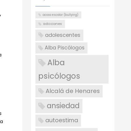
acoso escolar (bullying)
?
adicciones
adolescentes
Alba Piscólogos
a
Alba
psicólogos
Alcalá de Henares
ansiedad
s
autoestima
ra