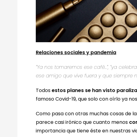
Relaciones sociales y pandemia
“Ya nos tomaremos ese café…”, “ya celebra
ese amigo que vive fuera y que siempre 
Todos
estos planes se han visto paraliz
famoso Covid-19, que solo con oírlo ya nos
Como pasa con otras muchas cosas de las
parece casi irónico que cuanto menos
con
importancia que tiene éste en nuestras vi