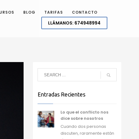
URSOS
BLOG
TARIFAS
CONTACTO
LLÁMANOS:
674948994
Entradas Recientes
Lo que el conflicto nos
dice sobre nosotros
Cuando dos personas
discuten, raramente están