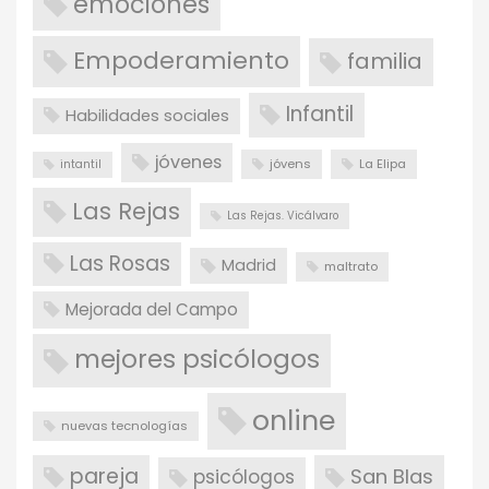
emociones
Empoderamiento
familia
Infantil
Habilidades sociales
jóvenes
jóvens
La Elipa
intantil
Las Rejas
Las Rejas. Vicálvaro
Las Rosas
Madrid
maltrato
Mejorada del Campo
mejores psicólogos
online
nuevas tecnologías
pareja
San Blas
psicólogos