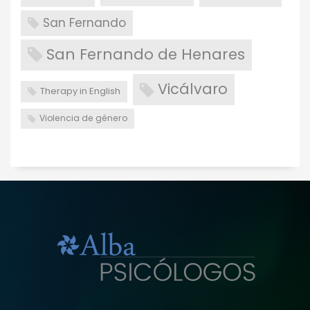
San Fernando
San Fernando de Henares
Vicálvaro
Therapy in English
Violencia de género