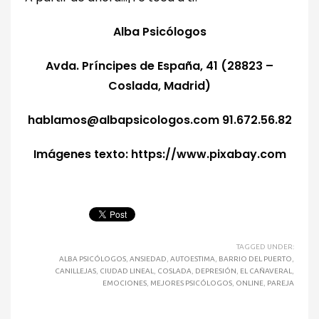
Alba Psicólogos
Avda. Príncipes de España, 41 (28823 –
Coslada, Madrid)
hablamos@albapsicologos.com 91.672.56.82
Imágenes texto: https://www.pixabay.com
TAGGED UNDER:
ALBA PSICÓLOGOS
,
ANSIEDAD
,
AUTOESTIMA
,
BARRIO DEL PUERTO
,
CANILLEJAS
,
CIUDAD LINEAL
,
COSLADA
,
DEPRESIÓN
,
EL CAÑAVERAL
,
EMOCIONES
,
MEJORES PSICÓLOGOS
,
ONLINE
,
PAREJA