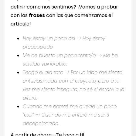
definir como nos sentimos? ¡Vamos a probar
con las
frases
con las que comenzamos el
artículo!
Hoy estoy un poco así –> Hoy estoy
preocupado.
Me he puesto un poco tonta/o –> Me he
sentido vulnerable.
Tengo el día raro –> Por un lado me siento
entusiasmada con el proyecto, pero a la
vez me siento insegura, no sé si estaré a la
altura.
Cuando me enteré me quedé un poco
“plof” –> Cuando me enteré me sentí
decepcionada.
A partir de ahora…¡Te toca a ti!