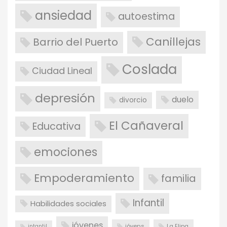
ansiedad
autoestima
Canillejas
Barrio del Puerto
Coslada
Ciudad Lineal
depresión
duelo
divorcio
El Cañaveral
Educativa
emociones
Empoderamiento
familia
Infantil
Habilidades sociales
jóvenes
jóvens
La Elipa
intantil