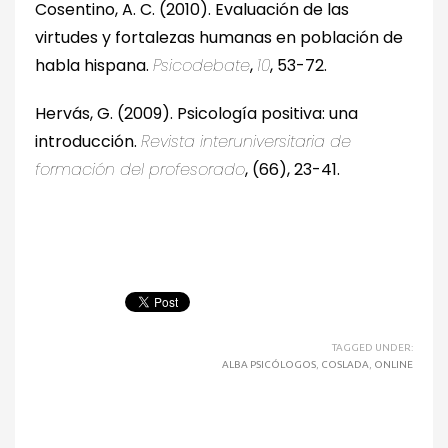
Cosentino, A. C. (2010). Evaluación de las
virtudes y fortalezas humanas en población de
habla hispana.
Psicodebate
,
10
, 53-72.
Hervás, G. (2009). Psicología positiva: una
introducción.
Revista interuniversitaria de
formación del profesorado
, (66), 23-41.
TAGGED UNDER:
ALBA PSICÓLOGOS
,
COSLADA
,
ONLINE