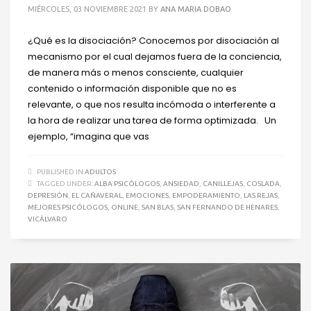
MIÉRCOLES, 03 NOVIEMBRE 2021
BY
ANA MARIA DOBAO
¿Qué es la disociación? Conocemos por disociación al
mecanismo por el cual dejamos fuera de la conciencia,
de manera más o menos consciente, cualquier
contenido o información disponible que no es
relevante, o que nos resulta incómoda o interferente a
la hora de realizar una tarea de forma optimizada. Un
ejemplo, “imagina que vas
PUBLISHED IN
ADULTOS
TAGGED UNDER:
ALBA PSICÓLOGOS
,
ANSIEDAD
,
CANILLEJAS
,
COSLADA
,
DEPRESIÓN
,
EL CAÑAVERAL
,
EMOCIONES
,
EMPODERAMIENTO
,
LAS REJAS
,
MEJORES PSICÓLOGOS
,
ONLINE
,
SAN BLAS
,
SAN FERNANDO DE HENARES
,
VICÁLVARO