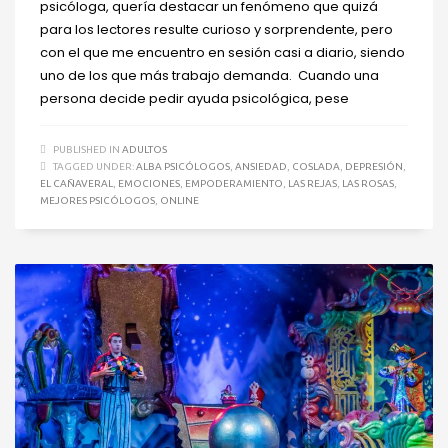
psicóloga, quería destacar un fenómeno que quizá
para los lectores resulte curioso y sorprendente, pero
con el que me encuentro en sesión casi a diario, siendo
uno de los que más trabajo demanda. Cuando una
persona decide pedir ayuda psicológica, pese
PUBLISHED IN
ADULTOS
TAGGED UNDER:
ALBA PSICÓLOGOS
,
ANSIEDAD
,
COSLADA
,
DEPRESIÓN
,
EL CAÑAVERAL
,
EMOCIONES
,
EMPODERAMIENTO
,
LAS REJAS
,
LAS ROSAS
,
MEJORES PSICÓLOGOS
,
ONLINE