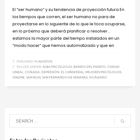
El “ser humano” y su tendencia de proyección futura En
los tiempos que corren, el ser humano no para de
proyectarse en lo siguiente de lo que le toca ocuparse,
en lo próximo que deberá planificar o resolver…
estamos la mayor parte del tiempo instalados en un
“modo hacer” que hemos automatizado y que en
PUBLISHED IN
ADULTOS
TAGGED UNDER:
ALBA PSICÓLOGOS
,
BARRIO DEL PUERTO
,
CIUDAD
LINEAL
,
COSLADA
,
DEPRESIÓN
,
EL CAÑAVERAL
,
MEJORES PSICÓLOGOS
,
ONLINE
,
SAN BLAS
,
SAN FERNANDO DE HENARES
,
VICÁLVARO