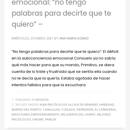
emocional: “no tengo
palabras para decirte que te
quiero” –
MIÉRCOLES, 20 ENERO 2021
BY
ANA MARIA DOBAO
“No tengo palabras para decirte que te quiero”: El déficit
en la autoconciencia emocional Consuelo ya no sabía
qué más hacer para que su marido, Primitivo, se diera
cuenta de lo triste y frustrada que se sentía ella cuando
no le decía que la quería. Estaba agotada de hacer
intentos fallidos para que la escuchara
PUBLISHED IN
ADULTOS
TAGGED UNDER:
ALBA PSICÓLOGOS
,
ALCALÁ DE HENARES
,
ANSIEDAD
,
BARRIO DEL PUERTO
,
CANILLEJAS
,
COSLADA
,
DEPRESIÓN
,
EL CAÑAVERAL
,
EMOCIONES
,
EMPODERAMIENTO
,
MEJORADA DEL CAMPO
,
MEJORES
PSICÓLOGOS
,
ONLINE
,
PAREJA