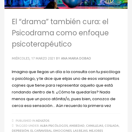
El “drama” también cura: el
Psicodrama como enfoque
psicoterapéutico
MIÉRCOLES, 17 MARZO 2021
BY
ANA MARIA DOBAO
Imagina que llegas un día a la consulta con tu psicóloga
o psicólogo, y te dice que elijas uno de esos variopintos
cojines que tiene para representar aquello que está
rondando dentro de ti. ¿Cómo te quedarías? Nada
menos que un poco atónita/o, pues bien, conozco de
cerca esa sensación… Aún recuerdo la primera vez
PUBLISHED IN
ADULTOS
TAGGED UNDER:
ALBA PSICÓLOGOS
,
ANSIEDAD
,
CANILLEJAS
,
COSLADA
,
DEPRESIÓN
,
EL CAÑAVERAL
,
EMOCIONES
,
LAS REJAS
,
MEJORES